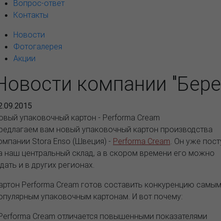
Вопрос-ответ
Контакты
Новости
Фотогалерея
Акции
Новости компании "Бере
2.09.2015
овый упаковочный картон - Performa Cream
редлагаем вам новый упаковочный картон производства
омпании Stora Enso (Швеция) -
Performa Cream
. Он уже пос
а наш центральный склад, а в скором времени его можно
дать и в других регионах.
артон Performa Cream готов составить конкуренцию самы
опулярным упаковочным картонам. И вот почему:
 Performa Cream отличается повышенными показателями