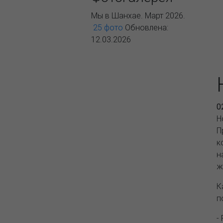
Мы в Шанхае. Март 2026.
25 фото
Обновлена:
12.03.2026
0
Н
П
к
н
ж
К
п
-