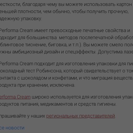
есткости, благодаря чему вы можете использовать картон
еньшей плотности, чем обычно, чтобы получить прочную,
адежную упаковку.
 Performa Cream имеет превосходные печатные свойства и
одходит для большинства методов послепечатной обработ
 блинтовое тиснение, биговка, и т.п.). Вы можете смело по
ужны амбициозный дизайн и спецэффекты. Допустима лазе
 Performa Cream подходит для изготовления упаковки для 
околадный тест Робинсона, который свидетельствует о том
онтакта с шоколадом и конфетами, и что миграция веществ
родукта при хранении, исключена.
erforma Cream
широко используется для изготовления упак
родуктов питания, медикаментов и средств гигиены.
прашивайте у наших
региональных представителей
.
се новости