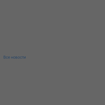
Все новости
О компании
Пресс-центр
Продукция
Как купить
Где купить