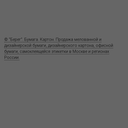
Полезное
Вопрос-ответ
Контакты
© "Берег". Бумага. Картон. Продажа мелованной и
дизайнерской бумаги, дизайнерского картона, офисной
бумаги, самоклеящейся этикетки в Москве и регионах
России.
Карта сайта
Информация на сайте
www.bereg.net
не является публичной
офертой.
Адрес ближайшего представительства:
115201, РОССИЯ, МОСКВА
ул. Котляковская, д. 3, стр. 10, въезд и вход со стороны 2-го
Варшавского проезда
т.(495) 232-26-10, allmsk@msk.bereg.net
Центральный офис
Региональные представители
Политика