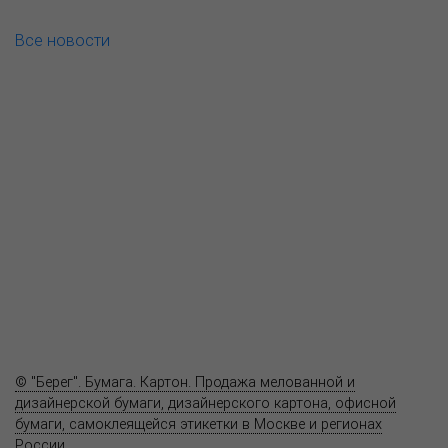
Все новости
О компании
Пресс-центр
Продукция
Как купить
Где купить
Полезное
Вопрос-ответ
Контакты
© "Берег". Бумага. Картон. Продажа мелованной и
дизайнерской бумаги, дизайнерского картона, офисной
бумаги, самоклеящейся этикетки в Москве и регионах
России.