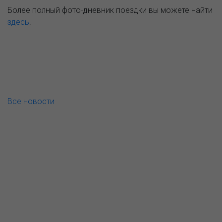
Более полный фото-дневник поездки вы можете найти
здесь
.
Все новости
О компании
Пресс-центр
Продукция
Как купить
Где купить
Полезное