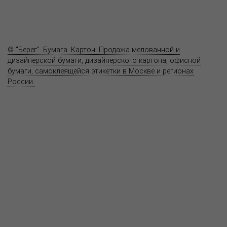
Вопрос-ответ
Контакты
© "Берег". Бумага. Картон. Продажа мелованной и
дизайнерской бумаги, дизайнерского картона, офисной
бумаги, самоклеящейся этикетки в Москве и регионах
России.
Карта сайта
Информация на сайте
www.bereg.net
не является публичной
офертой.
Адрес ближайшего представительства:
115201, РОССИЯ, МОСКВА
ул. Котляковская, д. 3, стр. 10, въезд и вход со стороны 2-го
Варшавского проезда
т.(495) 232-26-10, allmsk@msk.bereg.net
Центральный офис
Региональные представители
Политика
обработки, хранения персональных данных