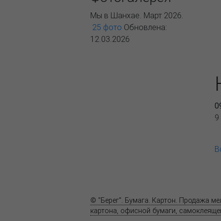
Мы в Шанхае. Март 2026.
25 фото
Обновлена:
12.03.2026
0
9
В
О компании
Пресс-центр
© "Берег". Бумага. Картон. Продажа м
картона, офисной бумаги, самоклеящей