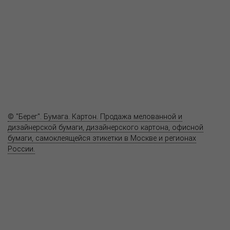
Продукция
Как купить
Где купить
Полезное
Вопрос-ответ
Контакты
© "Берег". Бумага. Картон. Продажа мелованной и
дизайнерской бумаги, дизайнерского картона, офисной
бумаги, самоклеящейся этикетки в Москве и регионах
России.
Карта сайта
Информация на сайте
www.bereg.net
не является публичной
офертой.
Адрес ближайшего представительства:
115201, РОССИЯ, МОСКВА
ул. Котляковская, д. 3, стр. 10, въезд и вход со стороны 2-го