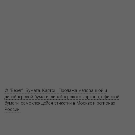
О компании
Пресс-центр
Продукция
Как купить
Где купить
Полезное
Вопрос-ответ
Контакты
© "Берег". Бумага. Картон. Продажа мелованной и
дизайнерской бумаги, дизайнерского картона, офисной
бумаги, самоклеящейся этикетки в Москве и регионах
России.
Карта сайта
Информация на сайте
www.bereg.net
не является публичной
офертой.