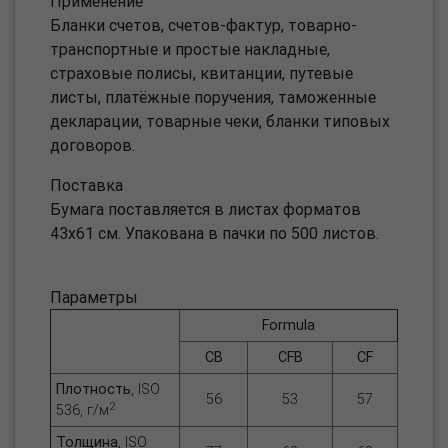
Применение
Бланки счетов, счетов-фактур, товарно-
транспортные и простые накладные,
страховые полисы, квитанции, путевые
листы, платёжные поручения, таможенные
декларации, товарные чеки, бланки типовых
договоров.
Поставка
Бумага поставляется в листах форматов
43х61 см. Упакована в пачки по 500 листов.
Параметры
Formula
CB
CFB
CF
Плотность
, ISO
56
53
57
2
536, г/м
Толщина
, ISO