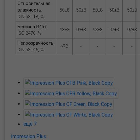
Относительная
влажность
,
50±8
50±8
50±8
50±8
50±8
DIN 53118, %
Белизна R457
,
93±3
93±3
93±3
97±3
97±3
ISO 2470, %
Непрозрачность
,
>72
-
-
-
-
DIN 53146, %
ещё 7
Impression Plus