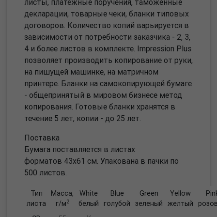
листы, платёжные поручения, таможенные
декларации, товарные чеки, бланки типовых
договоров. Количество копий варьируется в
зависимости от потребности заказчика - 2, 3,
4 и более листов в комплекте. Impression Plus
позволяет производить копирование от руки,
на пишущей машинке, на матричном
принтере. Бланки на самокопирующей бумаге
- общепринятый в мировом бизнесе метод
копирования. Готовые бланки хранятся в
течение 5 лет, копии - до 25 лет.
Поставка
Бумага поставляется в листах
форматов 43х61 см. Упакована в пачки по
500 листов.
Тип
Масса,
White
Blue
Green
Yellow
Pin
2
листа
г/м
белый
голубой
зеленый
желтый
розо