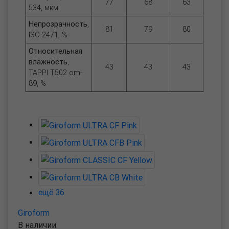
77
68
63
534, мкм
Непрозрачность
,
81
79
80
ISO 2471, %
Относительная
влажность
,
43
43
43
TAPPI T502 om-
89, %
ещё 36
Giroform
В наличии