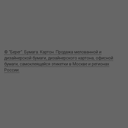
Как купить
Где купить
Полезное
Вопрос-ответ
Контакты
© "Берег". Бумага. Картон. Продажа мелованной и
дизайнерской бумаги, дизайнерского картона, офисной
бумаги, самоклеящейся этикетки в Москве и регионах
России.
Карта сайта
Информация на сайте
www.bereg.net
не является публичной
офертой.
Адрес ближайшего представительства:
115201, РОССИЯ, МОСКВА
ул. Котляковская, д. 3, стр. 10, въезд и вход со стороны 2-го
Варшавского проезда
т.(495) 232-26-10, allmsk@msk.bereg.net