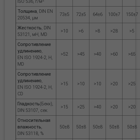
ISO 536, г/м
Толщина
, DIN EN
73±5
72±5
64±6
100±7
150±7
20534, µм
Жесткость
, DIN
>10
>6
>8
>28
>5
53121, мН, MD
Сопротивление
удлинению
,
>52
>45
>40
>60
>65
EN ISO 1924-2, Н,
MD
Сопротивление
удлинению
,
>15
>10
>10
>20
>25
EN ISO 1924-2, Н,
CD
Гладкость
(Бекк),
>15
>25
>40
>20
>20
DIN 53107, сек.
Относительная
влажность
,
50±8
50±8
50±8
50±8
50±8
DIN 53118, %