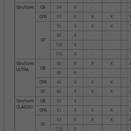
Giroform
CB
54
X
-
-
CFB
53
X
X
X
55
X
X
X
80
X
-
-
CF
130
X
-
-
-
170
X
-
-
Giroform
60
X
X
X
CB
ULTRA
80
X
-
-
-
CFB
60
X
X
X
CF
60
X
X
X
Giroform
CB
52
X
-
-
CLASSIC
CFB
51
X
X
X
53
X
X
X
CF
128
X
-
-