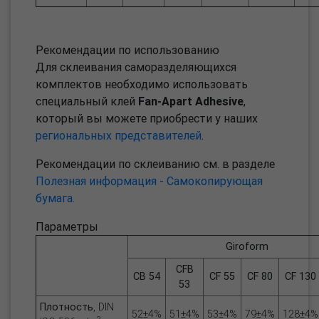
Рекомендации по использованию
Для склеивания саморазделяющихся
комплектов необходимо использовать
специальный клей
Fan-Apart Adhesive
,
который вы можете приобрести у наших
региональных представителей
.
Рекомендации по склеиванию см. в разделе
Полезная информация - Самокопирующая
бумага.
Параметры
Giroform
CFB
CB 54
CF 55
CF 80
CF 130
53
Плотность
, DIN
52±4%
51±4%
53±4%
79±4%
128±4%
2