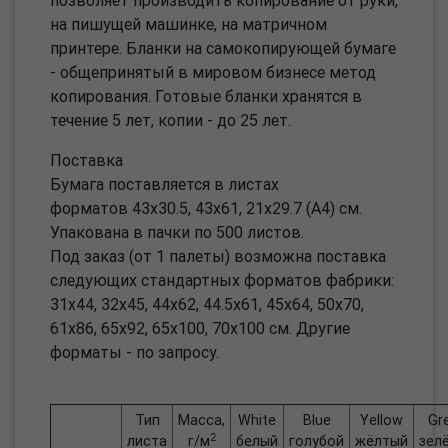
позволяет производить копирование от руки,
на пишущей машинке, на матричном
принтере. Бланки на самокопирующей бумаге
- общепринятый в мировом бизнесе метод
копирования. Готовые бланки хранятся в
течение 5 лет, копии - до 25 лет.
Поставка
Бумага поставляется в листах
форматов 43х30.5, 43х61, 21х29.7 (А4) см.
Упакована в пачки по 500 листов.
Под заказ (от 1 палеты) возможна поставка
следующих стандартных форматов фабрики:
31х44, 32х45, 44х62, 44.5х61, 45х64, 50х70,
61х86, 65х92, 65х100, 70х100 см. Другие
форматы - по запросу.
Тип
Масса,
White
Blue
Yellow
Gr
2
листа
г/м
белый
голубой
жёлтый
зел