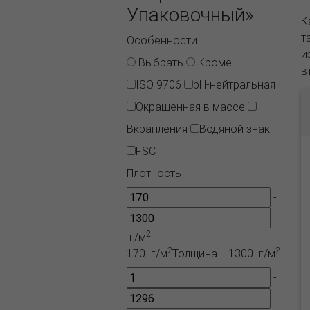
Упаковочный»
К
т
Особенности
и
Выбрать
Кроме
в
ISO 9706
pH-нейтральная
Окрашенная в массе
Вкрапления
Водяной знак
FSC
Плотность
-
2
г/м
2
2
170 г/м
Толщина
1300 г/м
-