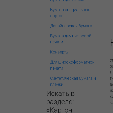
Бумага специальных
сортов
Дизайнерская бумага
Бумага для цифровой
печати
Конверты
У
Для широкоформатной
р
печати
Л
Синтетическая бумага и
т
пленки
д
ж
Искать в
х
разделе:
к
«Картон