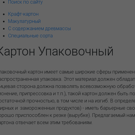
Поиск по сайту
Крафт-картон
Макулатурный
С содержанием древмассы
Специальные сорта
Картон Упаковочный
паковочный картон имеет самые широкие сферы применени
аспространенная упаковка.
Этот материал должен обладат
ицевая сторона должна позволять всевозможную обработк
иснение, припрессовка и т.п.), такой картон должен быть 
остаточной прочностью, в том числе и на изгиб. В определ
ирных и замороженных продуктов) - иметь барьерные сво
орошо приспособлен к резке (вырубке). Предлагаемый на
артона отвечает всем этим требованиям.