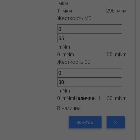
мкм
1 мкм
1296 мкм
Жесткость MD
-
mNm
0 mNm
55 mNm
Жесткость СD
-
mNm
0 mNm
Наличие
30 mNm
В наличии
ИСКАТЬ
X