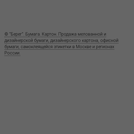
Полезное
Вопрос-ответ
Контакты
© "Берег". Бумага. Картон. Продажа мелованной и
дизайнерской бумаги, дизайнерского картона, офисной
бумаги, самоклеящейся этикетки в Москве и регионах
России.
Карта сайта
Информация на сайте
www.bereg.net
не является публичной
офертой.
Адрес ближайшего представительства:
115201, РОССИЯ, МОСКВА
ул. Котляковская, д. 3, стр. 10, въезд и вход со стороны 2-го
Варшавского проезда
т.(495) 232-26-10, allmsk@msk.bereg.net
Центральный офис
Региональные представители
Политика
обработки, хранения персональных данных