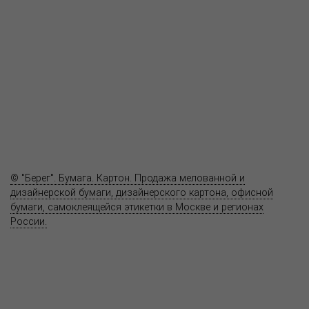
Пресс-центр
Продукция
Как купить
Где купить
Полезное
Вопрос-ответ
Контакты
© "Берег". Бумага. Картон. Продажа мелованной и
дизайнерской бумаги, дизайнерского картона, офисной
бумаги, самоклеящейся этикетки в Москве и регионах
России.
Карта сайта
Информация на сайте
www.bereg.net
не является публичной
офертой.
Адрес ближайшего представительства:
115201, РОССИЯ, МОСКВА