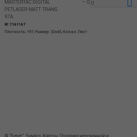
MASTERTAC DIGITAL
—
PETLASER MATT TRANS
97A
№ 7161167
Плотность: 197, Размер: 32x45, Кол-во: Лист
О компании
Пресс-центр
Продукция
Как купить
Где купить
Полезное
Вопрос-ответ
Контакты
© "Берег". Бумага. Картон. Продажа мелованной и