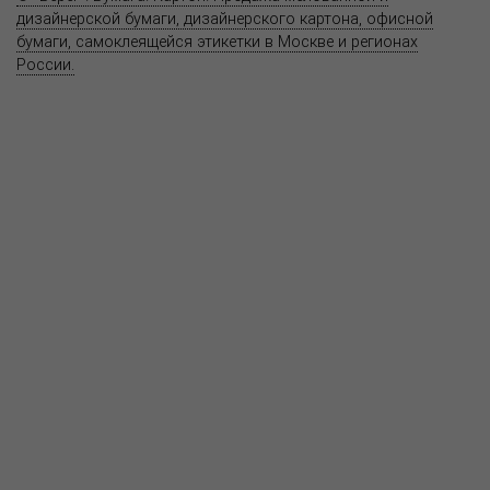
дизайнерской бумаги, дизайнерского картона, офисной
бумаги, самоклеящейся этикетки в Москве и регионах
России.
Карта сайта
Информация на сайте
www.bereg.net
не является публичной
офертой.
Адрес ближайшего представительства:
115201, РОССИЯ, МОСКВА
ул. Котляковская, д. 3, стр. 10, въезд и вход со стороны 2-го
Варшавского проезда
т.(495) 232-26-10, allmsk@msk.bereg.net
Центральный офис
Региональные представители
Политика
обработки, хранения персональных данных