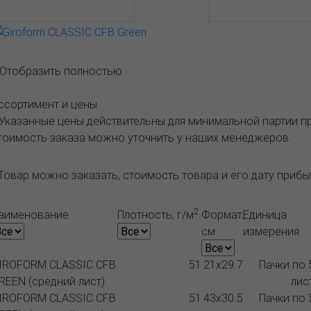
АССОРТИМЕНТ И ЦЕНЫ
Описание
..Отобразить полностью
ссортимент и цены
 Указанные цены действительны для минимальной партии 
тоимость заказа можно уточнить у наших менеджеров.
Товар можно заказать, стоимость товара и его дату приб
2
аименование
Плотность, г/м
Формат,
Единица
см
измерения
IROFORM CLASSIC CFB
51
21x29.7
Пачки по 
REEN (средний лист)
лис
IROFORM CLASSIC CFB
51
43x30.5
Пачки по 