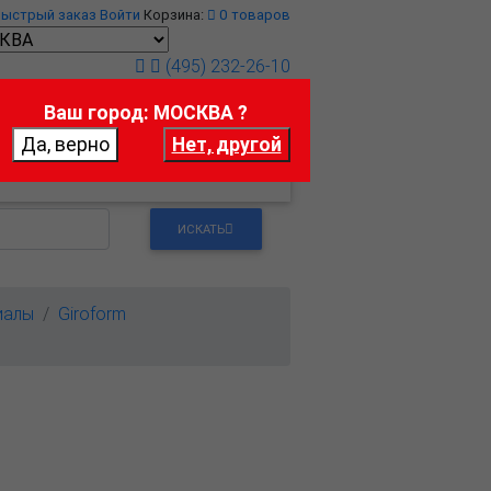
Быстрый заказ
Войти
Корзина:
0
товаров
(495) 232-26-10
Ваш город: МОСКВА ?
т
Контакты
ИСКАТЬ
иалы
Giroform