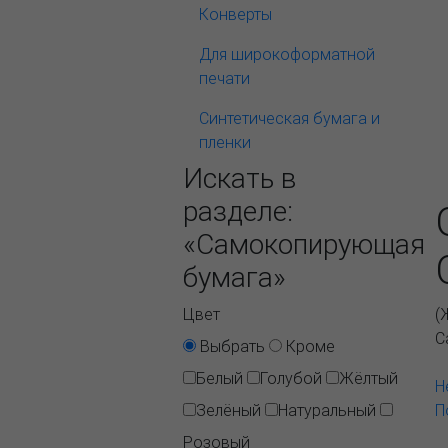
Конверты
Для широкоформатной
печати
Синтетическая бумага и
пленки
Искать в
разделе:
«Самокопирующая
бумага»
Цвет
(
С
Выбрать
Кроме
Белый
Голубой
Жёлтый
Н
Зелёный
Натуральный
П
Розовый