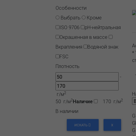
Особенности
Выбрать
Кроме
ISO 9706
pH-нейтральная
.
Окрашенная в массе
А
Вкрапления
Водяной знак
*
FSC
с
Плотность
-
2
Н
г/м
2
2
50 г/м
Наличие
170 г/м
В наличии
G
G
ИСКАТЬ
X
G