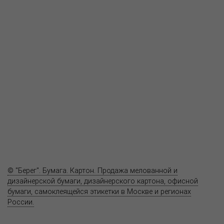
О компании
Пресс-центр
Продукция
Как купить
Где купить
Полезное
Вопрос-ответ
Контакты
© "Берег". Бумага. Картон. Продажа мелованной и
дизайнерской бумаги, дизайнерского картона, офисной
бумаги, самоклеящейся этикетки в Москве и регионах
России.
Карта сайта
Информация на сайте
www.bereg.net
не является публичной