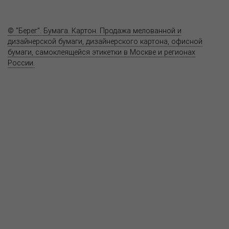
Контакты
© "Берег". Бумага. Картон. Продажа мелованной и
дизайнерской бумаги, дизайнерского картона, офисной
бумаги, самоклеящейся этикетки в Москве и регионах
России.
Карта сайта
Информация на сайте
www.bereg.net
не является публичной
офертой.
Адрес ближайшего представительства:
115201, РОССИЯ, МОСКВА
ул. Котляковская, д. 3, стр. 10, въезд и вход со стороны 2-го
Варшавского проезда
т.(495) 232-26-10, allmsk@msk.bereg.net
Центральный офис
Региональные представители
Политика
обработки, хранения персональных данных