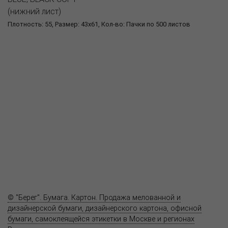
(нижний лист)
Плотность: 55, Размер: 43x61, Кол-во: Пачки по 500 листов
О компании
Пресс-центр
Продукция
Как купить
Где купить
Полезное
Вопрос-ответ
Контакты
© "Берег". Бумага. Картон. Продажа мелованной и
дизайнерской бумаги, дизайнерского картона, офисной
бумаги, самоклеящейся этикетки в Москве и регионах