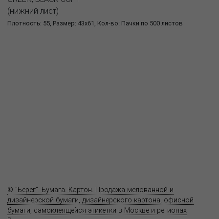
(нижний лист)
Плотность: 55, Размер: 43x61, Кол-во: Пачки по 500 листов
О компании
Пресс-центр
Продукция
Как купить
Где купить
Полезное
Вопрос-ответ
Контакты
© "Берег". Бумага. Картон. Продажа мелованной и
дизайнерской бумаги, дизайнерского картона, офисной
бумаги, самоклеящейся этикетки в Москве и регионах