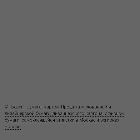
О компании
Пресс-центр
Продукция
Как купить
Где купить
Полезное
Вопрос-ответ
Контакты
© "Берег". Бумага. Картон. Продажа мелованной и
дизайнерской бумаги, дизайнерского картона, офисной
бумаги, самоклеящейся этикетки в Москве и регионах
России.
Карта сайта
Информация на сайте
www.bereg.net
не является публичной