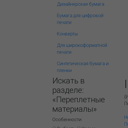
Дизайнерская бумага
Бумага для цифровой
печати
Конверты
Для широкоформатной
печати
Синтетическая бумага и
пленки
Искать в
разделе:
(
«Переплетные
П
материалы»
Н
Особенности
П