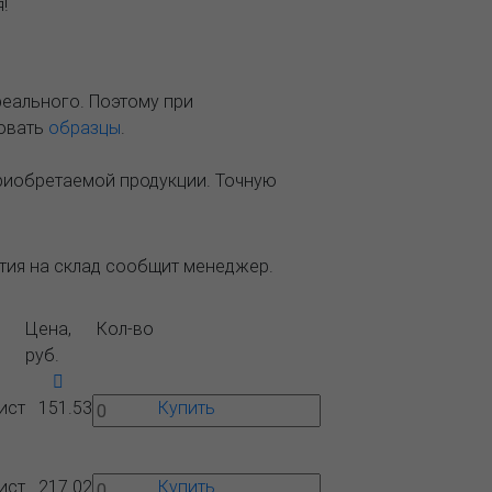
!
реального. Поэтому при
зовать
образцы
.
приобретаемой продукции. Точную
ытия на склад сообщит менеджер.
Цена,
Кол-во
руб.
ист
151.53
Купить
ист
217.02
Купить