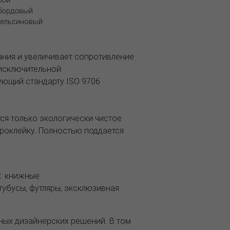
убой
 бордовый
апельсиновый
ния и увеличивает сопротивление
 исключительной
вующий стандарту ISO 9706
тся только экологически чистое
проклейку. Полностью поддается
х: книжные
тубусы, футляры, эксклюзивная
ых дизайнерских решений. В том