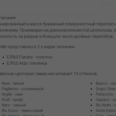
Возможные варианты
АССОРТИМЕНТ И ЦЕНЫ
Опис
писание
онированный в массе бумажный поверхностный переплетн
иснением. Произведен из длинноволокнистой целлюлозы,
рочность на разрыв и большое число двойных перегибов.
mitlin представлен в 2-х видах тиснения:
E/R65 Fiandra - полотно
E/R55 Aida- плетёнка
ирокая цветовая гамма насчитывает 19 оттенков:
Neve - белый
Bianco - н
Paglierino - соломенный
Grigio Chia
Argilla - хаки
Pistacchio
Kraft - крафт
Castano - 
Nero - черный
Blu Notte -
Blu Scuro - темно-синий
Verde Eder