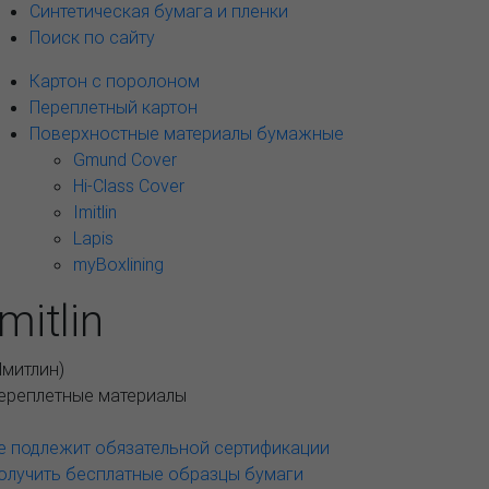
Синтетическая бумага и пленки
Поиск по сайту
Картон с поролоном
Переплетный картон
Поверхностные материалы бумажные
Gmund Cover
Hi-Class Cover
Imitlin
Lapis
myBoxlining
Imitlin
Имитлин
)
ереплетные материалы
е подлежит обязательной сертификации
олучить бесплатные образцы бумаги