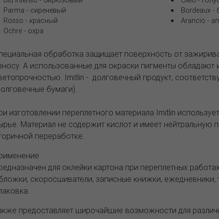
Blu Intenso - бирюзовый
Cielo - гол
Parma - сиреневый
Bordeaux -
Rosso - красный
Arancio - 
Ochre - охра
пециальная обработка защищает поверхность от зажирива
зносу. А использованные для окраски пигменты обладают
ветопрочностью. Imitlin - долговечный продукт, соответст
долговечные бумаги).
ри изготовлении переплетного материала Imitlin используе
ырье. Материал не содержит кислот и имеет нейтральную 
торичной переработке.
рименение
редназначен для оклейки картона при переплетных работа
бложки, скоросшиватели, записные книжки, ежедневники, 
паковка.
акже предоставляет широчайшие возможности для различн