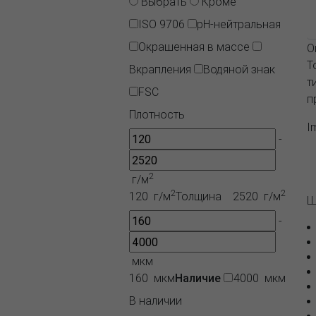
Выбрать
Кроме
ISO 9706
pH-нейтральная
Окрашенная в массе
О
Т
Вкрапления
Водяной знак
т
FSC
п
Плотность
I
-
2
г/м
2
2
120 г/м
Толщина
2520 г/м
Ш
-
мкм
160 мкм
Наличие
4000 мкм
В наличии