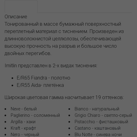
Описание
Описание
Тонированный в массе бумажный поверхностный
переплетный материал с тиснением. Произведен из
длинноволокнистой целлюлозы, обеспечивающей
высокую прочность на разрыв и большое число
двойных перегибов.
Imitlin представлен в 2-х видах тиснения:
E/R65 Fiandra - полотно
E/R55 Aida- плетёнка
Широкая цветовая гамма насчитывает 19 оттенков:
Neve - белый
Bianco - натуральный
Paglierino - соломенный
Grigio Chiaro - светло-серый
Argilla - хаки
Pistacchio - фисташковый
Kraft - крафт
Castano - каштановый
Nero - черный
Blu Notte - синева ночи