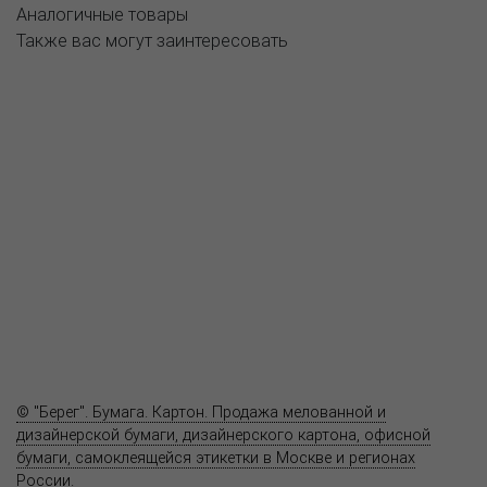
Аналогичные товары
Также вас могут заинтересовать
О компании
Пресс-центр
Продукция
Как купить
Где купить
Полезное
Вопрос-ответ
Контакты
© "Берег". Бумага. Картон. Продажа мелованной и
дизайнерской бумаги, дизайнерского картона, офисной
бумаги, самоклеящейся этикетки в Москве и регионах
России.