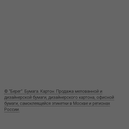
О компании
Пресс-центр
Продукция
Как купить
Где купить
Полезное
Вопрос-ответ
Контакты
© "Берег". Бумага. Картон. Продажа мелованной и
дизайнерской бумаги, дизайнерского картона, офисной
бумаги, самоклеящейся этикетки в Москве и регионах
России.
Карта сайта
Информация на сайте
www.bereg.net
не является публичной
офертой.