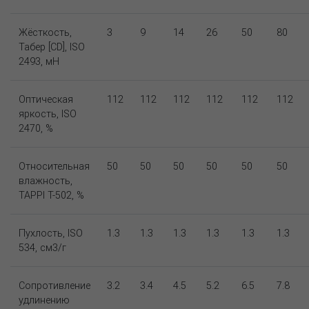
Жёсткость,
3
9
14
26
50
80
Табер [CD], ISO
2493, мН
Оптическая
112
112
112
112
112
112
яркость, ISO
2470, %
Относительная
50
50
50
50
50
50
влажность,
TAPPI T-502, %
Пухлость, ISO
1.3
1.3
1.3
1.3
1.3
1.3
534, см3/г
Сопротивление
3.2
3.4
4.5
5.2
6.5
7.8
удлинению