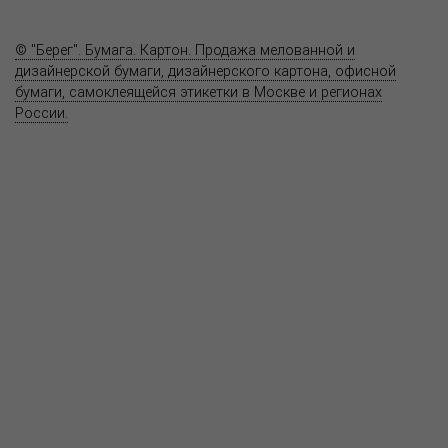
Контакты
© "Берег". Бумага. Картон. Продажа мелованной и
дизайнерской бумаги, дизайнерского картона, офисной
бумаги, самоклеящейся этикетки в Москве и регионах
России.
Карта сайта
Информация на сайте
www.bereg.net
не является публичной
офертой.
Адрес ближайшего представительства:
115201, РОССИЯ, МОСКВА
ул. Котляковская, д. 3, стр. 10, въезд и вход со стороны 2-го
Варшавского проезда
т.(495) 232-26-10, allmsk@msk.bereg.net
Центральный офис
Региональные представители
Политика
обработки, хранения персональных данных