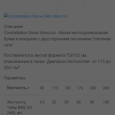
АССОРТИМЕНТ И ЦЕНЫ
Описание
Описание
Constellation Snow Intreccio - белая чистоцеллюлозная
бумага покрытия с двусторонним тиснением "плетёная
сеть".
Поставляется в листах формата 72х102 см,
упакованных в пачки. Диапазон плотностей - от 115 до
2
350 г/м
.
Параметры
Плотность, г
90
115
130
170
200
240
Жёсткость,
6.5
20
30
65
90
190
Табер [MD], ISO
2493, мН