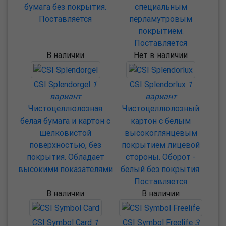
бумага без покрытия.
специальным
Поставляется
перламутровым
покрытием.
Поставляется
В наличии
Нет в наличии
CSI Splendorgel
1
CSI Splendorlux
1
вариант
вариант
Чистоцеллюлозная
Чистоцеллюлозный
белая бумага и картон с
картон с белым
шелковистой
высокоглянцевым
поверхностью, без
покрытием лицевой
покрытия. Обладает
стороны. Оборот -
высокими показателями
белый без покрытия.
Поставляется
В наличии
В наличии
CSI Symbol Card
1
CSI Symbol Freelife
3