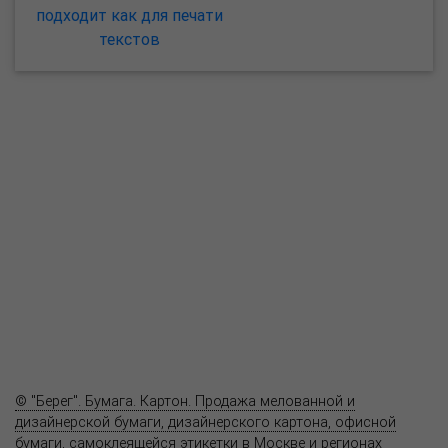
подходит как для печати
текстов
О компании
Пресс-центр
Продукция
Как купить
Где купить
Полезное
Вопрос-ответ
Контакты
© "Берег". Бумага. Картон. Продажа мелованной и
дизайнерской бумаги, дизайнерского картона, офисной
бумаги, самоклеящейся этикетки в Москве и регионах