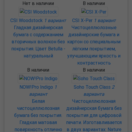
Нет в наличии
В наличии
CSI Woodstock
1 вариант
CSI X-Per
1 вариант
Гладкая дизайнерская
Чистоцеллюлозные
бумага с содержанием
дизайнерские бумага и
вторичных волокон без
картон со специальным
покрытия. Цвет Betulla -
лёгким покрытием,
натуральный
улучшающим яркость и
контрастность
В наличии
В наличии
NOW!Pro Indigo
1
Soho Touch Class
2
вариант
варианта
Белая
Чистоцеллюлозная
чистоцеллюлозная
дизайнерская бумага без
бумага без покрытия.
покрытия для цифровой
Гладкая матовая
печати. Изготавливается
поверхность отлично
в двух вариантах: Nature