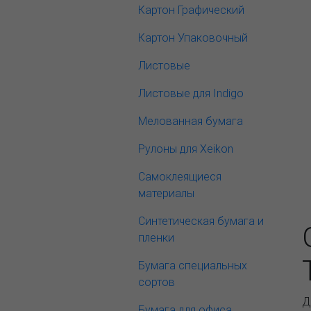
Картон Графический
Картон Упаковочный
Листовые
Листовые для Indigo
Мелованная бумага
Рулоны для Xeikon
Самоклеящиеся
материалы
Синтетическая бумага и
пленки
Бумага специальных
сортов
Д
Бумага для офиса