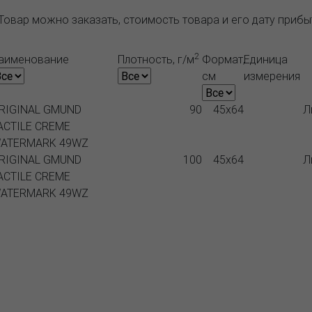
Товар можно заказать, стоимость товара и его дату приб
2
аименование
Плотность, г/м
Формат,
Единица
см
измерения
RIGINAL GMUND
90
45x64
Л
ACTILE CREME
ATERMARK 49WZ
RIGINAL GMUND
100
45x64
Л
ACTILE CREME
ATERMARK 49WZ