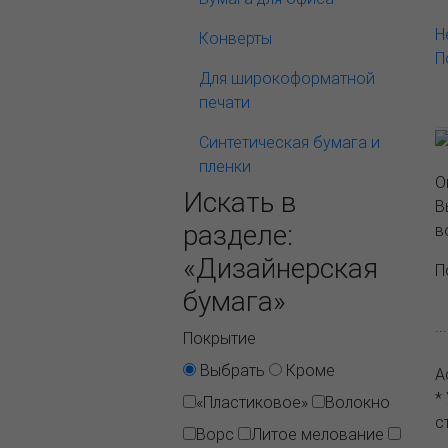
Н
Конверты
П
Для широкоформатной
печати
Синтетическая бумага и
пленки
О
Искать в
В
разделе:
в
«Дизайнерская
П
бумага»
.
Покрытие
Выбрать
Кроме
А
*
«Пластиковое»
Волокно
с
Ворс
Литое мелование