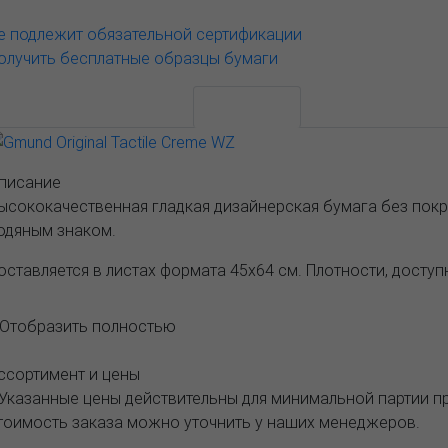
е подлежит обязательной сертификации
олучить бесплатные образцы бумаги
АССОРТИМЕНТ И ЦЕНЫ
Описание
писание
ысококачественная гладкая дизайнерская бумага без покр
одяным знаком.
оставляется в листах формата 45х64 см. Плотности, доступны
..Отобразить полностью
ссортимент и цены
 Указанные цены действительны для минимальной партии 
тоимость заказа можно уточнить у наших менеджеров.