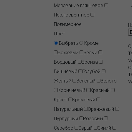
Мелование глянцевое
Перлюсцентное
Полимерное
Н
Цвет
Выбрать
Кроме
O
Бежевый
Белый
T
W
Бордовый
Бронза
O
Вишнёвый
Голубой
T
Жёлтый
Зелёный
Золото
W
Коричневый
Красный
Крафт
Кремовый
Натуральный
Оранжевый
Пурпурный
Розовый
Серебро
Серый
Синий