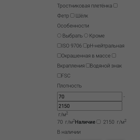
Тростниковая плетёнка
Фетр
Шёлк
Особенности
Выбрать
Кроме
ISO 9706
pH-нейтральная
Окрашенная в массе
Вкрапления
Водяной знак
FSC
Плотность
-
2
г/м
2
2
70 г/м
Наличие
2150 г/м
В наличии