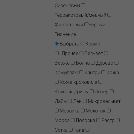
Сиреневый
Терракотовый/медный
Фиолетовый
Чёрный
Тиснение
Выбрать
Кроме
_Прочее
Вельвет
Верже
Волна
Дерево
Камуфляж
Кантри
Кожа
Кожа крокодила
Кожа ящерицы
Лазер
Лайм
Лён
Микровельвет
Мозаика
Молоток
Мороз
Полоска
Растр
Сетка
Твид