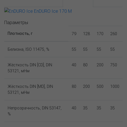
АССОРТИМЕНТ И ЦЕНЫ
Описание
Параметры
Плотность, г
79
128
170
260
Белизна, ISO 11475, %
55
55
55
55
Жёсткость DIN [CD], DIN
40
80
200
750
53121, мНм
Жёсткость DIN [MD], DIN
80
200
500
1000
53121, мНм
Непрозрачность, DIN 53147,
40
35
35
35
%