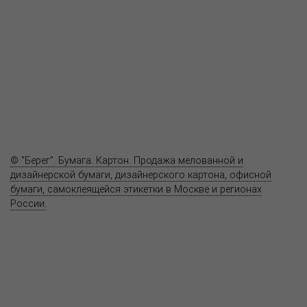
Продукция
Как купить
Где купить
Полезное
Вопрос-ответ
Контакты
© "Берег". Бумага. Картон. Продажа мелованной и
дизайнерской бумаги, дизайнерского картона, офисной
бумаги, самоклеящейся этикетки в Москве и регионах
России.
Карта сайта
Информация на сайте
www.bereg.net
не является публичной
офертой.
Адрес ближайшего представительства:
115201, РОССИЯ, МОСКВА
ул. Котляковская, д. 3, стр. 10, въезд и вход со стороны 2-го