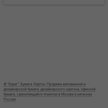
О компании
Пресс-центр
Продукция
Как купить
Где купить
Полезное
Вопрос-ответ
Контакты
© "Берег". Бумага. Картон. Продажа мелованной и
дизайнерской бумаги, дизайнерского картона, офисной
бумаги, самоклеящейся этикетки в Москве и регионах
России.
Карта сайта