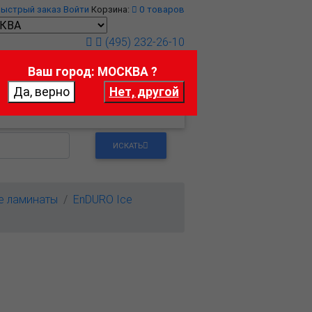
Быстрый заказ
Войти
Корзина:
0
товаров
(495) 232-26-10
Ваш город: МОСКВА ?
т
Контакты
ИСКАТЬ
е ламинаты
EnDURO Ice