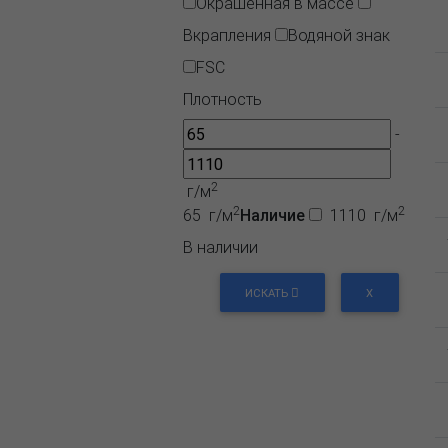
Окрашенная в массе
Вкрапления
Водяной знак
FSC
Плотность
-
2
г/м
2
2
65 г/м
Наличие
1110 г/м
В наличии
ИСКАТЬ
X