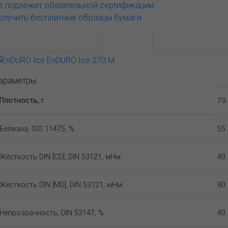
е подлежит обязательной сертификации
олучить бесплатные образцы бумаги
АССОРТИМЕНТ И ЦЕНЫ
Описание
араметры
Плотность, г
79
Белизна, ISO 11475, %
55
Жёсткость DIN [CD], DIN 53121, мНм
40
Жёсткость DIN [MD], DIN 53121, мНм
80
Непрозрачность, DIN 53147, %
40