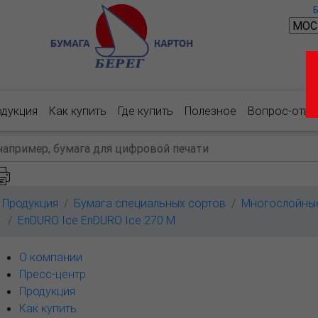
одукция
Как купить
Где купить
Полезное
Вопрос-отве
Продукция
Бумага специальных сортов
Многослойны
EnDURO Ice EnDURO Ice 270 M
О компании
Пресс-центр
Продукция
Как купить