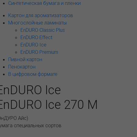
Синтетическая бумага и пленки
Картон для ароматизаторов
Многослойные ламинаты
EnDURO Classic Plus
EnDURO Effect
EnDURO Ice
EnDURO Premium
Пивной картон
Пенокартон
В цифровом формате
EnDURO Ice
EnDURO Ice 270 M
ЭнДУРО Айс
)
умага специальных сортов