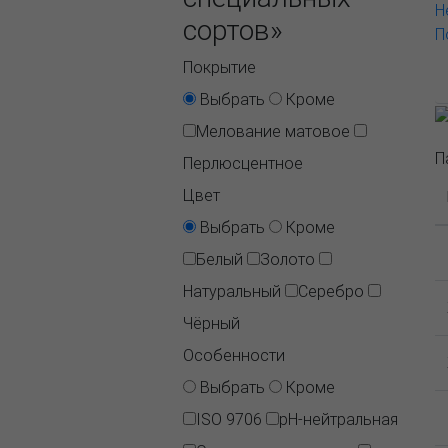
Н
сортов»
П
Покрытие
Выбрать
Кроме
Мелование матовое
П
Перлюсцентное
Цвет
Выбрать
Кроме
Белый
Золото
Натуральный
Серебро
Чёрный
Особенности
Выбрать
Кроме
ISO 9706
pH-нейтральная