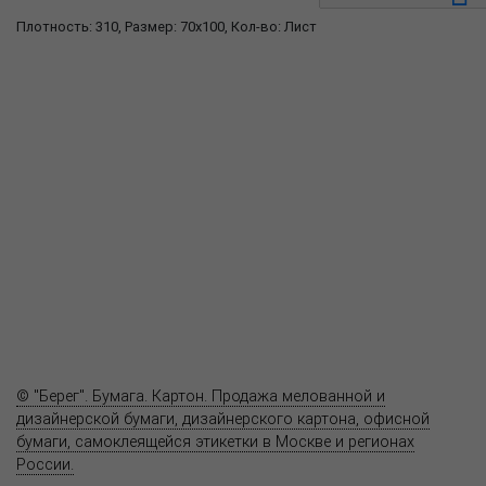
Плотность: 310, Размер: 70x100, Кол-во: Лист
О компании
Пресс-центр
Продукция
Как купить
Где купить
Полезное
Вопрос-ответ
Контакты
© "Берег". Бумага. Картон. Продажа мелованной и
дизайнерской бумаги, дизайнерского картона, офисной
бумаги, самоклеящейся этикетки в Москве и регионах
России.