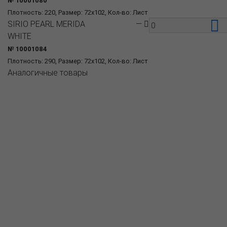
№ 10001080
Плотность: 220, Размер: 72x102, Кол-во: Лист
SIRIO PEARL MERIDA
—
WHITE
№ 10001084
Плотность: 290, Размер: 72x102, Кол-во: Лист
Аналогичные товары
О компании
Пресс-центр
Продукция
Как купить
Где купить
Полезное
Вопрос-ответ