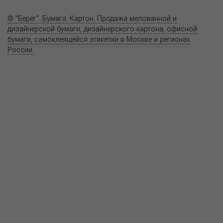
Контакты
© "Берег". Бумага. Картон. Продажа мелованной и
дизайнерской бумаги, дизайнерского картона, офисной
бумаги, самоклеящейся этикетки в Москве и регионах
России.
Карта сайта
Информация на сайте
www.bereg.net
не является публичной
офертой.
Адрес ближайшего представительства:
115201, РОССИЯ, МОСКВА
ул. Котляковская, д. 3, стр. 10, въезд и вход со стороны 2-го
Варшавского проезда
т.(495) 232-26-10, allmsk@msk.bereg.net
Центральный офис
Региональные представители
Политика
обработки, хранения персональных данных