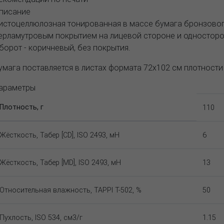
писание
истоцеллюлозная тонированная в массе бумага бронзово
ерламутровым покрытием на лицевой стороне и односторон
борот - коричневый, без покрытия.
умага поставляется в листах формата 72x102 см плотности
араметры
Плотность, г
110
Жёсткость, Табер [CD], ISO 2493, мН
6
Жёсткость, Табер [MD], ISO 2493, мН
13
Относительная влажность, TAPPI T-502, %
50
Пухлость, ISO 534, см3/г
1.15