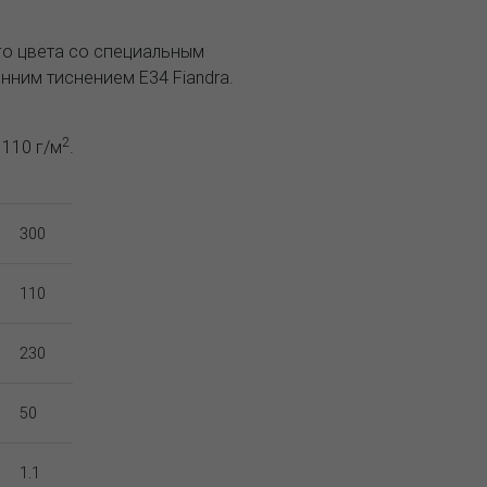
го цвета со специальным
ним тиснением E34 Fiandra.
2
 110 г/м
.
300
110
230
50
1.1