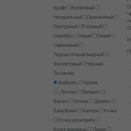
О
Крафт
Кремовый
Ч
Натуральный
Оранжевый
п
Пурпурный
Розовый
О
Серебро
Серый
Синий
Б
Сиреневый
П
Терракотовый/медный
Фиолетовый
Чёрный
Тиснение
Выбрать
Кроме
_Прочее
Вельвет
Верже
Волна
Дерево
Камуфляж
Кантри
Кожа
Кожа крокодила
Кожа ящерицы
Лазер