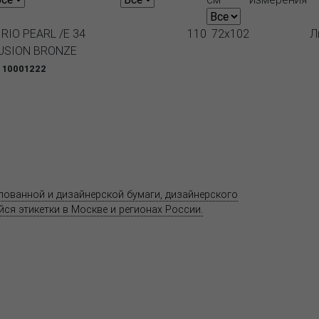
IRIO PEARL /E 34
110
72x102
Л
USION BRONZE
 10001222
Продукция
Как купить
Где купить
Полезное
елованной и дизайнерской бумаги, дизайнерского
Адрес
ся этикетки в Москве и регионах России.
11520
ул. Ко
 является публичной офертой.
со ст
т.(495
Центр
предс
хране