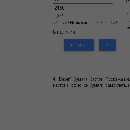
S
2
г/м
F
2
2
70 г/м
Наличие
2150 г/м
№
В наличии
ИСКАТЬ
X
О компании
Пресс-центр
© "Берег". Бумага. Картон. Продажа м
картона, офисной бумаги, самоклеящей
Карта сайта
Информация на сайте
www.bereg.net
не