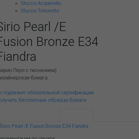
Stucco Acquerello
Stucco Tintoretto
Sirio Pearl /E
Fusion Bronze E34
Fiandra
Сирио Перл с тиснением
)
изайнерская бумага
е подлежит обязательной сертификации
олучить бесплатные образцы бумаги
АССОРТИМЕНТ И ЦЕНЫ
Описание
екомендации по печати