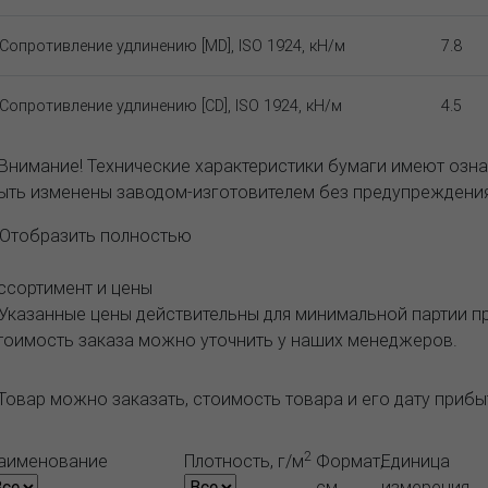
Сопротивление удлинению [MD], ISO 1924, кН/м
7.8
Сопротивление удлинению [CD], ISO 1924, кН/м
4.5
 Внимание! Технические характеристики бумаги имеют озна
ыть изменены заводом-изготовителем без предупреждения
..Отобразить полностью
ссортимент и цены
 Указанные цены действительны для минимальной партии 
тоимость заказа можно уточнить у наших менеджеров.
Товар можно заказать, стоимость товара и его дату приб
2
аименование
Плотность, г/м
Формат,
Единица
см
измерения