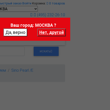
Быстрый заказ
Войти
Корзина:
0
товаров
(495) 232-26-10
Ваш город: МОСКВА ?
т
Контакты
ИСКАТЬ
ием
Sirio Pearl /E