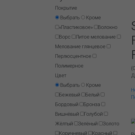
Покрытие
Выбрать
Кроме
«Пластиковое»
Волокно
Ворс
Литое мелование
Мелование глянцевое
Перлюсцентное
Полимерное
(
Цвет
Д
Выбрать
Кроме
Н
Бежевый
Белый
П
Бордовый
Бронза
Вишнёвый
Голубой
Жёлтый
Зелёный
Золото
Коричневый
Красный
Р