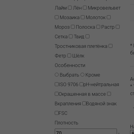
Лайм
Лён
Микровельвет
Мозаика
Молоток
Мороз
Полоска
Растр
Сетка
Твид
*
Тростниковая плетёнка
б
Фетр
Шёлк
.
Особенности
Выбрать
Кроме
А
ISO 9706
pH-нейтральная
*
с
Окрашенная в массе
Вкрапления
Водяной знак
FSC
Плотность
Н
-