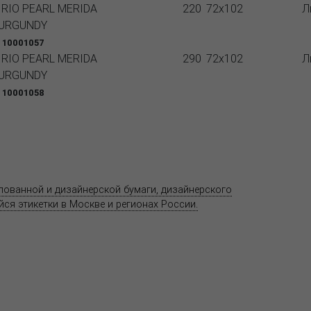
IRIO PEARL MERIDA
220
72x102
Л
URGUNDY
 10001057
IRIO PEARL MERIDA
290
72x102
Л
URGUNDY
 10001058
Продукция
Как купить
Где купить
Полезное
елованной и дизайнерской бумаги, дизайнерского
Адрес
ся этикетки в Москве и регионах России.
11520
ул. Ко
 является публичной офертой.
со ст
т.(495
Центр
предс
хране