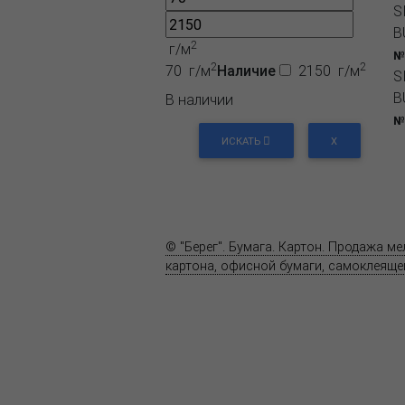
S
B
2
г/м
№
2
2
70 г/м
Наличие
2150 г/м
S
B
В наличии
№
ИСКАТЬ
X
О компании
Пресс-центр
© "Берег". Бумага. Картон. Продажа м
картона, офисной бумаги, самоклеящей
Карта сайта
Информация на сайте
www.bereg.net
не