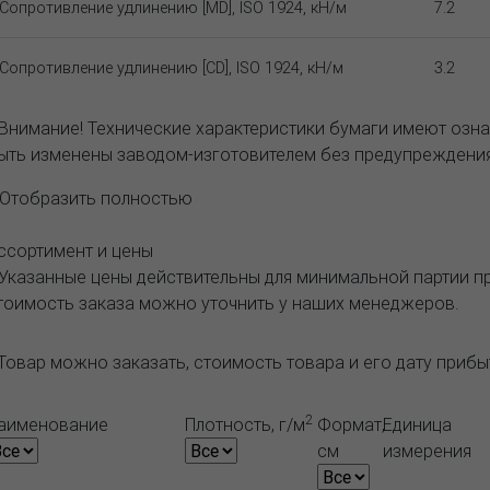
Сопротивление удлинению [MD], ISO 1924, кН/м
7.2
Сопротивление удлинению [CD], ISO 1924, кН/м
3.2
 Внимание! Технические характеристики бумаги имеют озна
ыть изменены заводом-изготовителем без предупреждения
..Отобразить полностью
ссортимент и цены
 Указанные цены действительны для минимальной партии 
тоимость заказа можно уточнить у наших менеджеров.
Товар можно заказать, стоимость товара и его дату приб
2
аименование
Плотность, г/м
Формат,
Единица
см
измерения