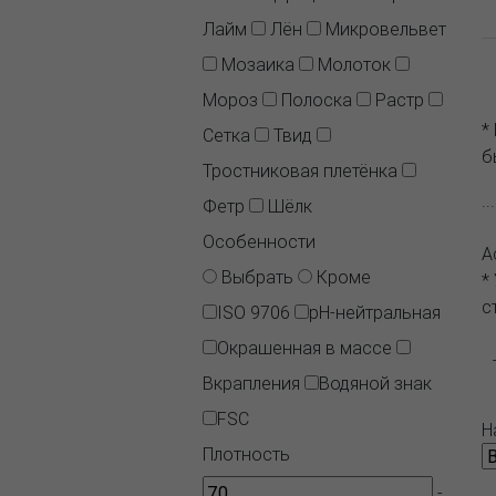
Лайм
Лён
Микровельвет
Мозаика
Молоток
Мороз
Полоска
Растр
*
Сетка
Твид
б
Тростниковая плетёнка
.
Фетр
Шёлк
Особенности
А
Выбрать
Кроме
*
с
ISO 9706
pH-нейтральная
Окрашенная в массе
Вкрапления
Водяной знак
FSC
Н
Плотность
-