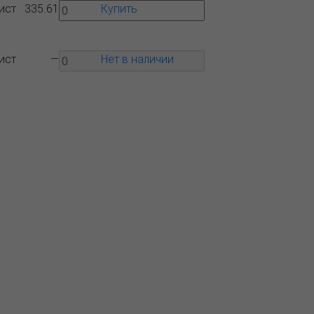
ист
335.61
Купить
ист
—
Нет в наличии
Вопрос-
Контакты
ответ
 ближайшего представительства:
1, РОССИЯ, МОСКВА
тляковская, д. 3, стр. 10, въезд и вход
ороны 2-го Варшавского проезда
) 232-26-10, allmsk@msk.bereg.net
альный офис
Региональные
тавители
Политика обработки,
ния персональных данных