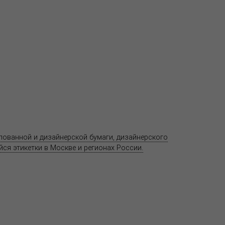
Продукция
Как купить
Где купить
Полезное
елованной и дизайнерской бумаги, дизайнерского
Адрес
ся этикетки в Москве и регионах России.
11520
ул. Ко
 является публичной офертой.
со ст
т.(495
Центр
предс
хране