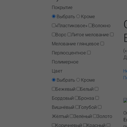
Покрытие
Выбрать
Кроме
«Пластиковое»
Волокно
Ворс
Литое мелование
Мелование глянцевое
(
Перлюсцентное
Д
Полимерное
Цвет
Н
П
Выбрать
Кроме
Бежевый
Белый
Бордовый
Бронза
Вишнёвый
Голубой
О
Жёлтый
Зелёный
Золото
E
Коричневый
Красный
п