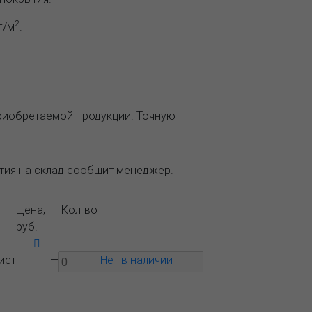
2
г/м
.
приобретаемой продукции. Точную
ытия на склад сообщит менеджер.
Цена,
Кол-во
руб.
ист
—
Нет в наличии