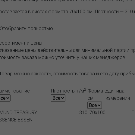
оставляется в листах формата 70х100 см. Плотности — 310 
..Отобразить полностью
ссортимент и цены
 Указанные цены действительны для минимальной партии 
тоимость заказа можно уточнить у наших менеджеров.
Товар можно заказать, стоимость товара и его дату приб
2
аименование
Плотность, г/м
Формат,
Единица
см
измерения
MUND TREASURY
310
70x100
Л
SSENCE ESSEN