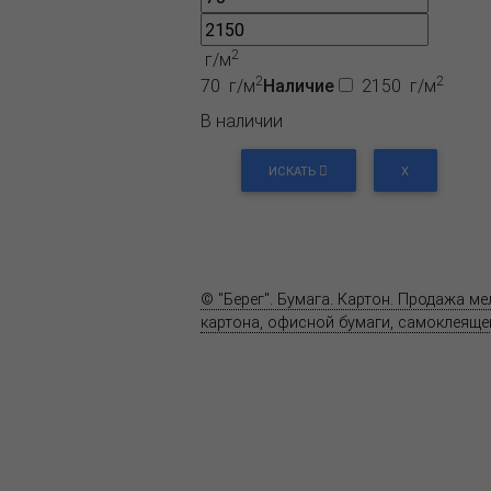
2
г/м
2
2
70 г/м
Наличие
2150 г/м
В наличии
ИСКАТЬ
X
О компании
Пресс-центр
© "Берег". Бумага. Картон. Продажа м
картона, офисной бумаги, самоклеящей
Карта сайта
Информация на сайте
www.bereg.net
не