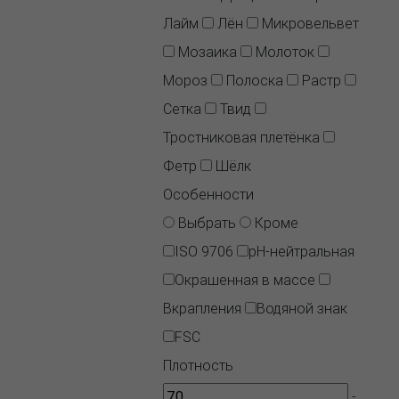
Лайм
Лён
Микровельвет
Мозаика
Молоток
Мороз
Полоска
Растр
Сетка
Твид
Тростниковая плетёнка
Фетр
Шёлк
Особенности
Выбрать
Кроме
ISO 9706
pH-нейтральная
Окрашенная в массе
Вкрапления
Водяной знак
FSC
Плотность
-