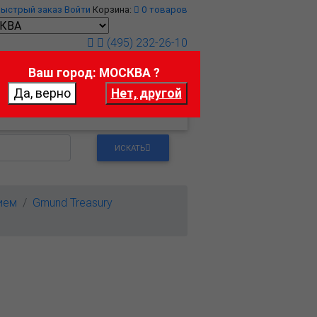
Быстрый заказ
Войти
Корзина:
0
товаров
(495) 232-26-10
Ваш город: МОСКВА ?
т
Контакты
ИСКАТЬ
ием
Gmund Treasury