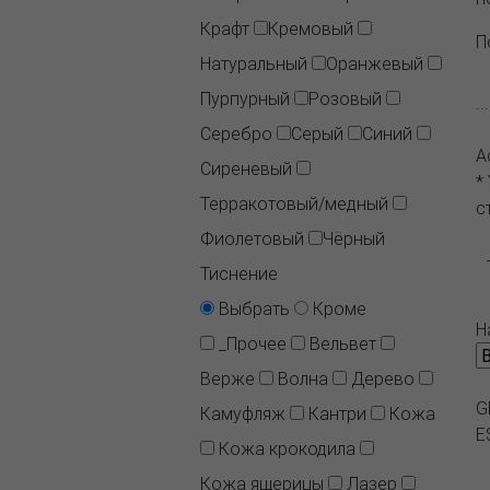
Крафт
Кремовый
П
Натуральный
Оранжевый
Пурпурный
Розовый
.
Серебро
Серый
Синий
А
Сиреневый
*
Терракотовый/медный
с
Фиолетовый
Чёрный
Тиснение
Выбрать
Кроме
Н
_Прочее
Вельвет
Верже
Волна
Дерево
G
Камуфляж
Кантри
Кожа
E
Кожа крокодила
Кожа ящерицы
Лазер