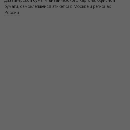
дизайнерской бумаги, дизайнерского картона, офисной
бумаги, самоклеящейся этикетки в Москве и регионах
России.
Карта сайта
Информация на сайте
www.bereg.net
не является публичной
офертой.
Адрес ближайшего представительства:
115201, РОССИЯ, МОСКВА
ул. Котляковская, д. 3, стр. 10, въезд и вход со стороны 2-го
Варшавского проезда
т.(495) 232-26-10, allmsk@msk.bereg.net
Центральный офис
Региональные представители
Политика
обработки, хранения персональных данных