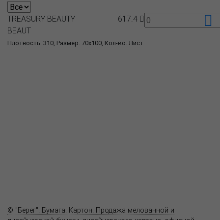
TREASURY BEAUTY
617.4
BEAUT
Плотность: 310, Размер: 70x100, Кол-во: Лист
О компании
Пресс-центр
Продукция
Как купить
Где купить
Полезное
Вопрос-ответ
Контакты
© "Берег". Бумага. Картон. Продажа мелованной и