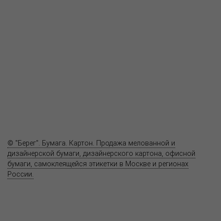
О компании
Пресс-центр
Продукция
Как купить
Где купить
Полезное
Вопрос-ответ
Контакты
© "Берег". Бумага. Картон. Продажа мелованной и
дизайнерской бумаги, дизайнерского картона, офисной
бумаги, самоклеящейся этикетки в Москве и регионах
России.
Карта сайта
Информация на сайте
www.bereg.net
не является публичной
офертой.