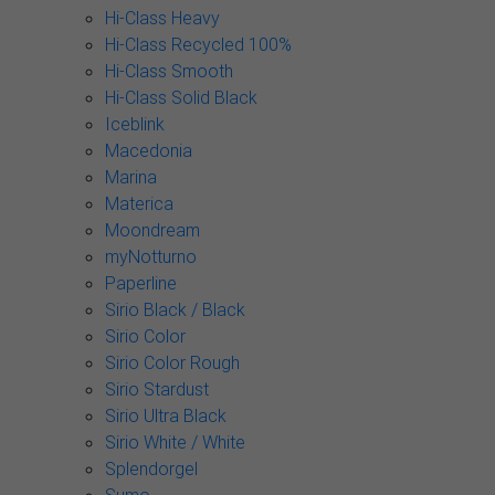
Hi-Class Heavy
Hi-Class Recycled 100%
Hi-Class Smooth
Hi-Class Solid Black
Iceblink
Macedonia
Marina
Materica
Moondream
myNotturno
Paperline
Sirio Black / Black
Sirio Color
Sirio Color Rough
Sirio Stardust
Sirio Ultra Black
Sirio White / White
Splendorgel