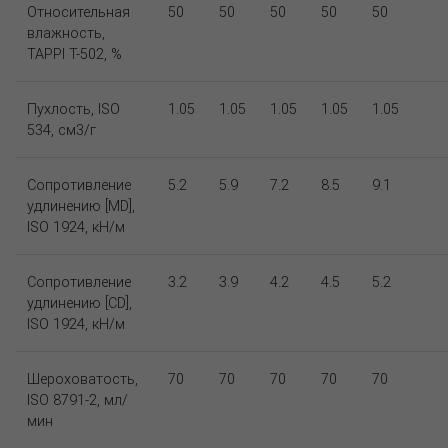
Относительная
50
50
50
50
50
влажность,
TAPPI T-502, %
Пухлость, ISO
1.05
1.05
1.05
1.05
1.05
534, см3/г
Сопротивление
5.2
5.9
7.2
8.5
9.1
удлинению [MD],
ISO 1924, кН/м
Сопротивление
3.2
3.9
4.2
4.5
5.2
удлинению [CD],
ISO 1924, кН/м
Шероховатость,
70
70
70
70
70
ISO 8791-2, мл/
мин