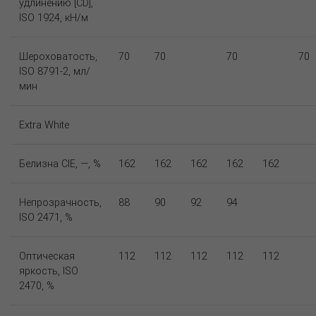
удлинению [CD],
ISO 1924, кН/м
Шероховатость,
70
70
70
70
ISO 8791-2, мл/
мин
Extra White
Белизна CIE, —, %
162
162
162
162
162
Непрозрачность,
88
90
92
94
ISO 2471, %
Оптическая
112
112
112
112
112
яркость, ISO
2470, %