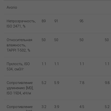
Avorio
Непрозрачность,
89
91
95
ISO 2471, %
Относительная
50
50
50
50
влажность,
TAPPI T-502, %
Пухлость, ISO
1.1
1.1
1.1
1.1
534, см3/г
Сопротивление
5.2
5.9
7.8
9.8
удлинению [MD],
ISO 1924, кН/м
Сопротивление
3.2
3.9
4.5
5.2