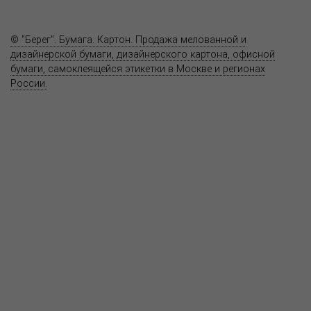
Контакты
© "Берег". Бумага. Картон. Продажа мелованной и
дизайнерской бумаги, дизайнерского картона, офисной
бумаги, самоклеящейся этикетки в Москве и регионах
России.
Карта сайта
Информация на сайте
www.bereg.net
не является публичной
офертой.
Адрес ближайшего представительства:
115201, РОССИЯ, МОСКВА
ул. Котляковская, д. 3, стр. 10, въезд и вход со стороны 2-го
Варшавского проезда
т.(495) 232-26-10, allmsk@msk.bereg.net
Центральный офис
Региональные представители
Политика
обработки, хранения персональных данных