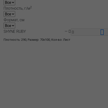
2
Плотность, г/м
Формат, см
SHYNE RUBY
—
Плотность: 290, Размер: 70x100, Кол-во: Лист
О компании
Пресс-центр
Продукция
Как купить
Где купить
Полезное
Вопрос-ответ