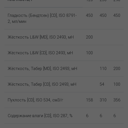
Гладкость (Бендтсен) [CD], ISO 8791-
450
450
450
2, мл/мин
Жёсткость L&W [MD], ISO 2493, мН
200
Жёсткость L&W [CD], ISO 2493, мН
100
Жёсткость, Табер [MD], ISO 2493, мН
110
200
Жёсткость, Табер [CD], ISO 2493, мН
54
100
Пухлость [CD], ISO 534, см3/г
158
310
356
Содержание влаги [CD], ISO 287, %
6
6
6