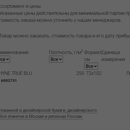
ссортимент и цены
 Указанные цены действительны для минимальной партии 
тоимость заказа можно уточнить у наших менеджеров.
Товар можно заказать, стоимость товара и его дату приб
2
аименование
Плотность, г/м
Формат,
Единица
см
измерения
HYNE TRUE BLU
250
72x102
Л
 6002731
Продукция
Как купить
Где купить
Полезное
елованной и дизайнерской бумаги, дизайнерского
Адрес
ся этикетки в Москве и регионах России.
11520
ул. Ко
 является публичной офертой.
со ст