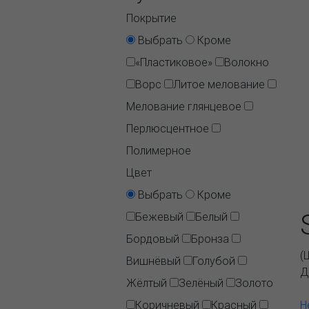
Покрытие
Выбрать
Кроме
«Пластиковое»
Волокно
Ворс
Литое мелование
Мелование глянцевое
Перлюсцентное
Полимерное
Цвет
Выбрать
Кроме
Бежевый
Белый
Бордовый
Бронза
(
Вишнёвый
Голубой
Д
Жёлтый
Зелёный
Золото
Коричневый
Красный
Н