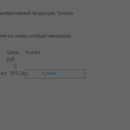
приобретаемой продукции. Точную
ытия на склад сообщит менеджер.
Цена,
Кол-во
руб.
ист
319.24
Купить
Вопрос-
Контакты
ответ
 ближайшего представительства:
1, РОССИЯ, МОСКВА
тляковская, д. 3, стр. 10, въезд и вход
ороны 2-го Варшавского проезда