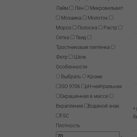
Лайм
Лён
Микровельвет
Мозаика
Молоток
Мороз
Полоска
Растр
Сетка
Твид
Тростниковая плетёнка
Фетр
Шёлк
Особенности
Выбрать
Кроме
ISO 9706
pH-нейтральная
Окрашенная в массе
Вкрапления
Водяной знак
*
FSC
б
Плотность
.
-