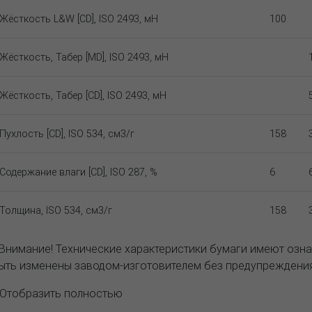
Жёсткость L&W [CD], ISO 2493, мН
100
Жёсткость, Табер [MD], ISO 2493, мН
Жёсткость, Табер [CD], ISO 2493, мН
Пухлость [CD], ISO 534, см3/г
158
Содержание влаги [CD], ISO 287, %
6
Толщина, ISO 534, см3/г
158
 Внимание! Технические характеристики бумаги имеют озна
ыть изменены заводом-изготовителем без предупреждения
..Отобразить полностью