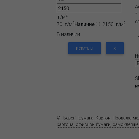
А
*
2
г/м
с
2
2
70 г/м
Наличие
2150 г/м
В наличии
ИСКАТЬ
X
Н
S
№
О компании
Пресс-центр
© "Берег". Бумага. Картон. Продажа м
картона, офисной бумаги, самоклеящей
Карта сайта
Информация на сайте
www.bereg.net
не