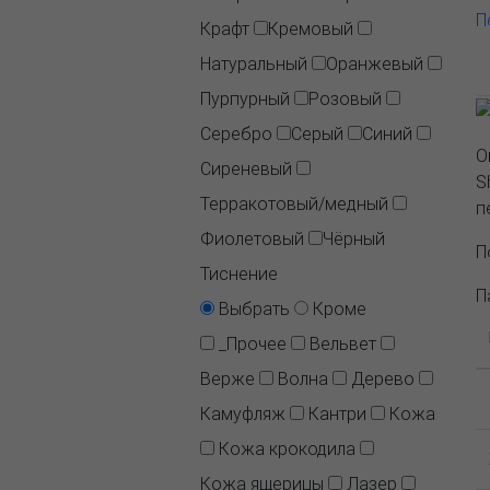
П
Крафт
Кремовый
Натуральный
Оранжевый
Пурпурный
Розовый
Серебро
Серый
Синий
О
Сиреневый
S
Терракотовый/медный
п
Фиолетовый
Чёрный
П
Тиснение
П
Выбрать
Кроме
_Прочее
Вельвет
Верже
Волна
Дерево
Камуфляж
Кантри
Кожа
Кожа крокодила
Кожа ящерицы
Лазер