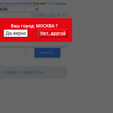
Быстрый заказ
Войти
Корзина:
0
товаров
(495) 232-26-10
Ваш город: МОСКВА ?
т
Контакты
ИСКАТЬ
м
Shyne
Shyne Rose