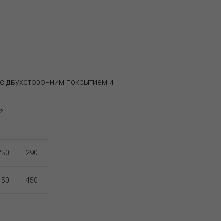
а с двухсторонним покрытием и
2
.
250
290
450
450