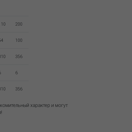
110
200
54
100
310
356
6
6
310
356
комительный характер и могут
!