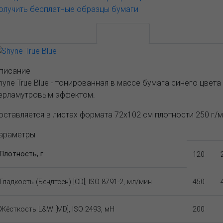
олучить бесплатные образцы бумаги
АССОРТИМЕНТ И ЦЕНЫ
Описание
писание
hyne True Blue - тонированная в массе бумага синего цвет
ерламутровым эффектом.
оставляется в листах формата 72х102 см плотности 250 г/м
араметры
Плотность, г
120
Гладкость (Бендтсен) [CD], ISO 8791-2, мл/мин
450
Жёсткость L&W [MD], ISO 2493, мН
200