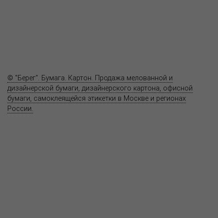
Где купить
Полезное
Вопрос-ответ
Контакты
© "Берег". Бумага. Картон. Продажа мелованной и
дизайнерской бумаги, дизайнерского картона, офисной
бумаги, самоклеящейся этикетки в Москве и регионах
России.
Карта сайта
Информация на сайте
www.bereg.net
не является публичной
офертой.
Адрес ближайшего представительства:
115201, РОССИЯ, МОСКВА
ул. Котляковская, д. 3, стр. 10, въезд и вход со стороны 2-го
Варшавского проезда
т.(495) 232-26-10, allmsk@msk.bereg.net