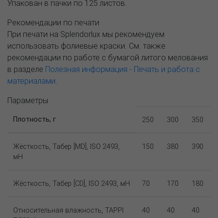
Упакован в пачки по 125 листов.
Рекомендации по печати
При печати на Splendorlux мы рекомендуем
использовать фолиевые краски. См. также
рекомендации по работе с бумагой литого мелования
в разделе
Полезная информация - Печать и работа с
материалами
.
Параметры
Плотность, г
250
300
350
Жёсткость, Табер [MD], ISO 2493,
150
380
390
мН
Жёсткость, Табер [CD], ISO 2493, мН
70
170
180
Относительная влажность, TAPPI
40
40
40