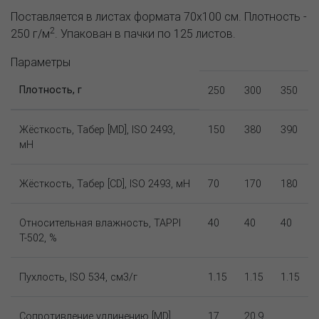
Поставляется в листах формата 70х100 см. Плотность -
2
250 г/м
. Упакован в пачки по 125 листов.
Параметры
Плотность, г
250
300
350
Жёсткость, Табер [MD], ISO 2493,
150
380
390
мН
Жёсткость, Табер [CD], ISO 2493, мН
70
170
180
Относительная влажность, TAPPI
40
40
40
T-502, %
Пухлость, ISO 534, см3/г
1.15
1.15
1.15
Сопротивление удлинению [MD],
17
20.9