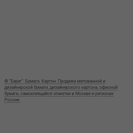
Пресс-центр
Продукция
Как купить
Где купить
Полезное
Вопрос-ответ
Контакты
© "Берег". Бумага. Картон. Продажа мелованной и
дизайнерской бумаги, дизайнерского картона, офисной
бумаги, самоклеящейся этикетки в Москве и регионах
России.
Карта сайта
Информация на сайте
www.bereg.net
не является публичной
офертой.
Адрес ближайшего представительства: