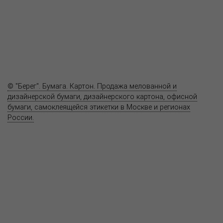
Где купить
Полезное
Вопрос-ответ
Контакты
© "Берег". Бумага. Картон. Продажа мелованной и
дизайнерской бумаги, дизайнерского картона, офисной
бумаги, самоклеящейся этикетки в Москве и регионах
России.
Карта сайта
Информация на сайте
www.bereg.net
не является публичной
офертой.
Адрес ближайшего представительства:
115201, РОССИЯ, МОСКВА
ул. Котляковская, д. 3, стр. 10, въезд и вход со стороны 2-го
Варшавского проезда
т.(495) 232-26-10, allmsk@msk.bereg.net