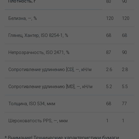
Плотность, г
80
90
Белизна, —, %
120
120
Глянец, Хантер, ISO 8254-1, %
68
68
Непрозрачность, ISO 2471, %
87
90
Сопротивление удлинению [CD], —, кН/м
2.6
2.8
Сопротивление удлинению [MD], —, кН/м
5.2
5.5
Толщина, ISO 534, мкм
68
77
Шероховатость PPS, —, мкм
1
1
* Внимание! Технические характеристики бумаги