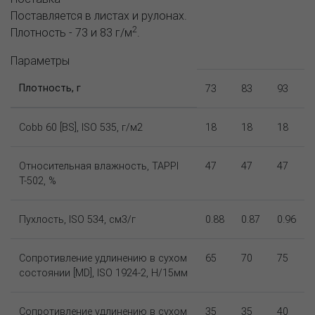
Поставляется в листах и рулонах.
2
Плотность - 73 и 83 г/м
.
Параметры
Плотность, г
73
83
93
Cobb 60 [BS], ISO 535, г/м2
18
18
18
Относительная влажность, TAPPI
47
47
47
T-502, %
Пухлость, ISO 534, см3/г
0.88
0.87
0.96
Сопротивление удлинению в сухом
65
70
75
состоянии [MD], ISO 1924-2, Н/15мм
Сопротивление удлинению в сухом
35
35
40