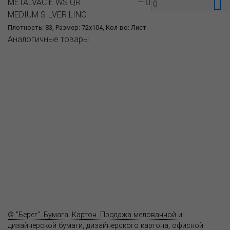
METALVAC E WS QR
—
MEDIUM SILVER LINO
Плотность: 83, Размер: 72x104, Кол-во: Лист
Аналогичные товары
О компании
Пресс-центр
Продукция
Как купить
Где купить
Полезное
Вопрос-ответ
Контакты
© "Берег". Бумага. Картон. Продажа мелованной и
дизайнерской бумаги, дизайнерского картона, офисной