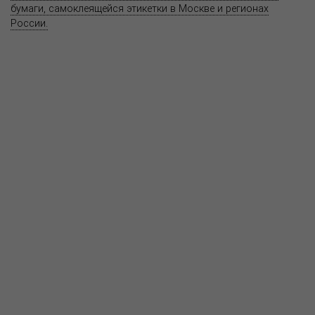
бумаги, самоклеящейся этикетки в Москве и регионах
России.
Карта сайта
Информация на сайте
www.bereg.net
не является публичной
офертой.
Адрес ближайшего представительства:
115201, РОССИЯ, МОСКВА
ул. Котляковская, д. 3, стр. 10, въезд и вход со стороны 2-го
Варшавского проезда
т.(495) 232-26-10, allmsk@msk.bereg.net
Центральный офис
Региональные представители
Политика
обработки, хранения персональных данных