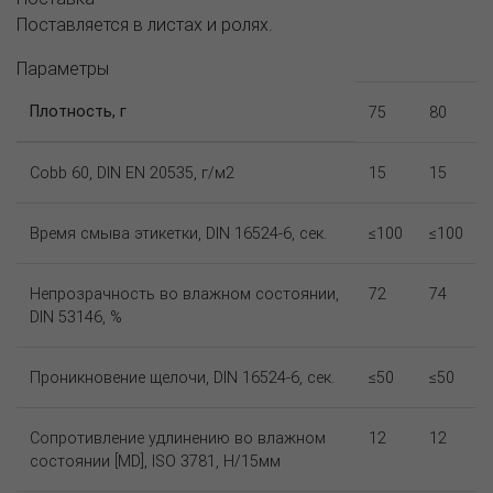
Поставляется в листах и ролях.
Параметры
Плотность, г
75
80
Cobb 60, DIN EN 20535, г/м2
15
15
Время смыва этикетки, DIN 16524-6, сек.
≤100
≤100
Непрозрачность во влажном состоянии,
72
74
DIN 53146, %
Проникновение щелочи, DIN 16524-6, сек.
≤50
≤50
Сопротивление удлинению во влажном
12
12
состоянии [MD], ISO 3781, Н/15мм