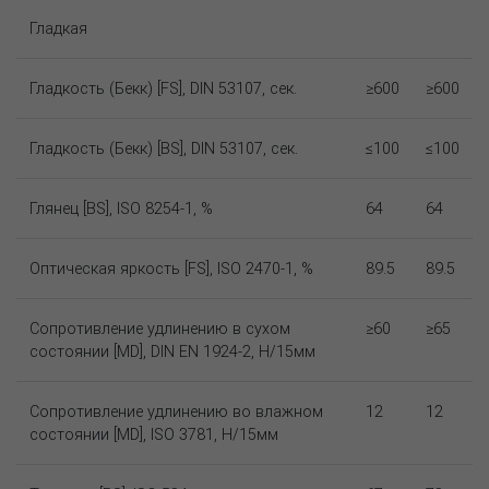
Гладкая
Гладкость (Бекк) [FS], DIN 53107, сек.
≥600
≥600
Гладкость (Бекк) [BS], DIN 53107, сек.
≤100
≤100
Глянец [BS], ISO 8254-1, %
64
64
Оптическая яркость [FS], ISO 2470-1, %
89.5
89.5
Сопротивление удлинению в сухом
≥60
≥65
состоянии [MD], DIN EN 1924-2, Н/15мм
Сопротивление удлинению во влажном
12
12
состоянии [MD], ISO 3781, Н/15мм