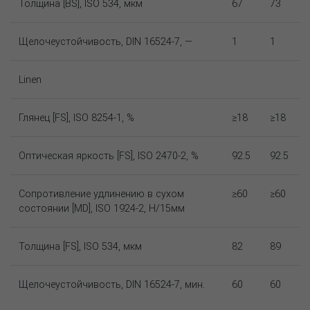
Толщина [BS], ISO 534, мкм
67
73
Щелочеустойчивость, DIN 16524-7, —
1
1
Linen
Глянец [FS], ISO 8254-1, %
≥18
≥18
Оптическая яркость [FS], ISO 2470-2, %
92.5
92.5
Сопротивление удлинению в сухом
≥60
≥60
состоянии [MD], ISO 1924-2, Н/15мм
Толщина [FS], ISO 534, мкм
82
89
Щелочеустойчивость, DIN 16524-7, мин.
60
60