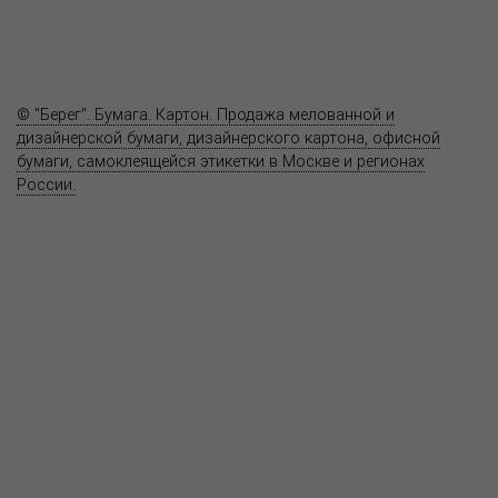
Вопрос-ответ
Контакты
© "Берег". Бумага. Картон. Продажа мелованной и
дизайнерской бумаги, дизайнерского картона, офисной
бумаги, самоклеящейся этикетки в Москве и регионах
России.
Карта сайта
Информация на сайте
www.bereg.net
не является публичной
офертой.
Адрес ближайшего представительства:
115201, РОССИЯ, МОСКВА
ул. Котляковская, д. 3, стр. 10, въезд и вход со стороны 2-го
Варшавского проезда
т.(495) 232-26-10, allmsk@msk.bereg.net
Центральный офис
Региональные представители
Политика
обработки, хранения персональных данных