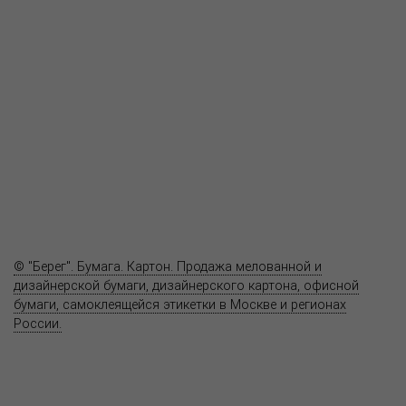
О компании
Пресс-центр
Продукция
Как купить
Где купить
Полезное
Вопрос-ответ
Контакты
© "Берег". Бумага. Картон. Продажа мелованной и
дизайнерской бумаги, дизайнерского картона, офисной
бумаги, самоклеящейся этикетки в Москве и регионах
России.
Карта сайта
Информация на сайте
www.bereg.net
не является публичной
офертой.