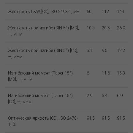
Жёсткость L&W [CD], ISO 2493-1, мН
60
112
144
Жесткость при изгибе (DIN 5°) [MD],
10.3
20.5
26.9
—, мНм
Жесткость при изгибе (DIN 5°) [CD],
5.1
9.5
12.2
—, мНм
Изгибающий момент (Taber 15°)
6
11.6
15.3
[MD], —, мНм
Изгибающий момент (Taber 15°)
2.9
5.4
6.9
[CD], —, мНм
Оптическая яркость [CD], ISO 2470-
91.5
91.5
91.5
1, %