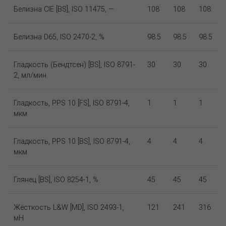
Белизна CIE [BS], ISO 11475, —
108
108
108
Белизна D65, ISO 2470-2, %
98.5
98.5
98.5
Гладкость (Бендтсен) [BS], ISO 8791-
30
30
30
2, мл/мин
Гладкость, PPS 10 [FS], ISO 8791-4,
1
1
1
мкм
Гладкость, PPS 10 [BS], ISO 8791-4,
4
4
4
мкм
Глянец [BS], ISO 8254-1, %
45
45
45
Жёсткость L&W [MD], ISO 2493-1,
121
241
316
мН