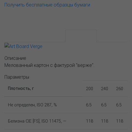
Получить бесплатные образцы бумаги
АССОРТИМЕНТ И ЦЕНЫ
Описание
Описание
Мелованный картон с фактурой "верже".
Параметры
Плотность, г
200
240
260
Не определен, ISO 287, %
6.5
6.5
6.5
Белизна CIE [FS], ISO 11475, —
118
118
118