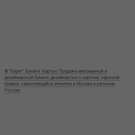
Продукция
Как купить
Где купить
Полезное
Вопрос-ответ
Контакты
© "Берег". Бумага. Картон. Продажа мелованной и
дизайнерской бумаги, дизайнерского картона, офисной
бумаги, самоклеящейся этикетки в Москве и регионах
России.
Карта сайта
Информация на сайте
www.bereg.net
не является публичной
офертой.
Адрес ближайшего представительства:
115201, РОССИЯ, МОСКВА
ул. Котляковская, д. 3, стр. 10, въезд и вход со стороны 2-го