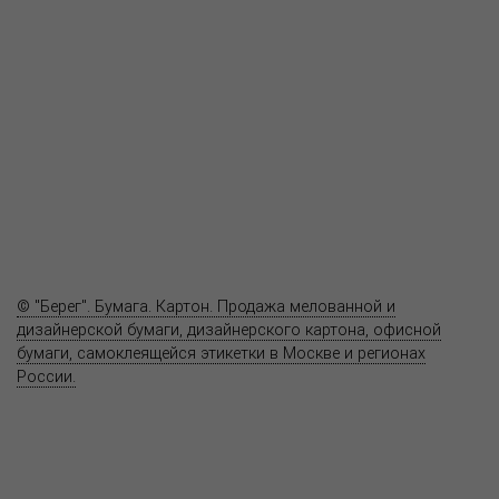
Пресс-центр
Продукция
Как купить
Где купить
Полезное
Вопрос-ответ
Контакты
© "Берег". Бумага. Картон. Продажа мелованной и
дизайнерской бумаги, дизайнерского картона, офисной
бумаги, самоклеящейся этикетки в Москве и регионах
России.
Карта сайта
Информация на сайте
www.bereg.net
не является публичной
офертой.
Адрес ближайшего представительства: