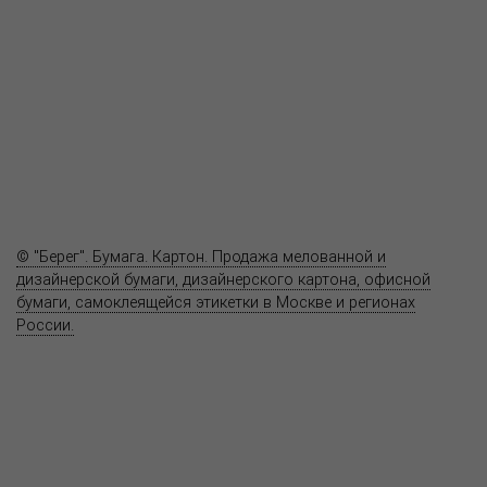
Продукция
Как купить
Где купить
Полезное
Вопрос-ответ
Контакты
© "Берег". Бумага. Картон. Продажа мелованной и
дизайнерской бумаги, дизайнерского картона, офисной
бумаги, самоклеящейся этикетки в Москве и регионах
России.
Карта сайта
Информация на сайте
www.bereg.net
не является публичной
офертой.
Адрес ближайшего представительства:
115201, РОССИЯ, МОСКВА
ул. Котляковская, д. 3, стр. 10, въезд и вход со стороны 2-го