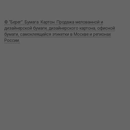
Вопрос-ответ
Контакты
© "Берег". Бумага. Картон. Продажа мелованной и
дизайнерской бумаги, дизайнерского картона, офисной
бумаги, самоклеящейся этикетки в Москве и регионах
России.
Карта сайта
Информация на сайте
www.bereg.net
не является публичной
офертой.
Адрес ближайшего представительства:
115201, РОССИЯ, МОСКВА
ул. Котляковская, д. 3, стр. 10, въезд и вход со стороны 2-го
Варшавского проезда
т.(495) 232-26-10, allmsk@msk.bereg.net
Центральный офис
Региональные представители
Политика
обработки, хранения персональных данных