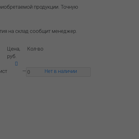
приобретаемой продукции. Точную
ытия на склад сообщит менеджер.
Цена,
Кол-во
руб.
ист
—
Нет в наличии
Вопрос-
Контакты
ответ
 ближайшего представительства:
1, РОССИЯ, МОСКВА
тляковская, д. 3, стр. 10, въезд и вход
ороны 2-го Варшавского проезда
) 232-26-10, allmsk@msk.bereg.net