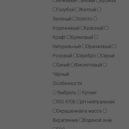
Бежевый
Белый
Бронза
Голубой
Жёлтый
Зелёный
Золото
Коричневый
Красный
Крафт
Кремовый
Натуральный
Оранжевый
Розовый
Серебро
Серый
Синий
Фиолетовый
Чёрный
Особенности
Выбрать
Кроме
ISO 9706
pH-нейтральная
Окрашенная в массе
Вкрапления
Водяной знак