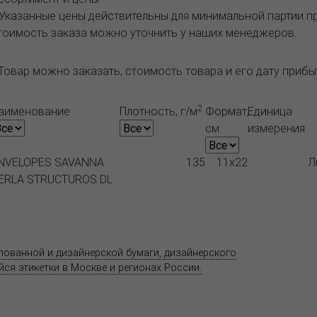
 Указанные цены действительны для минимальной партии 
тоимость заказа можно уточнить у наших менеджеров.
Товар можно заказать, стоимость товара и его дату приб
2
аименование
Плотность, г/м
Формат,
Единица
см
измерения
NVELOPES SAVANNA
135
11x22
Л
ERLA STRUCTUROS DL
Продукция
Как купить
Где купить
Полезное
елованной и дизайнерской бумаги, дизайнерского
Адрес
ся этикетки в Москве и регионах России.
11520
ул. Ко
 является публичной офертой.
со ст
т.(495