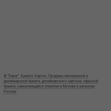
О компании
Пресс-центр
Продукция
Как купить
Где купить
Полезное
Вопрос-ответ
Контакты
© "Берег". Бумага. Картон. Продажа мелованной и
дизайнерской бумаги, дизайнерского картона, офисной
бумаги, самоклеящейся этикетки в Москве и регионах
России.
Карта сайта
Информация на сайте
www.bereg.net
не является публичной
офертой.