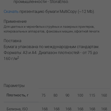
промышленности - StoraEnso.
Скачать
презентацию бумаги MultiCopy (~12 Mb).
Применение
Для цветных и черно-белых струйных и лазерных принтеров,
копировальных аппаратов, факсовых машин, офсетной печати.
Поставка
Бумага упакована по международным стандартам.
Форматы: А3 и А4. Диапазон плотностей - от 75 до
2
160 г/м
Параметры
Плотность, г
75
80
90
100
115
160
Белизна, ISO
168
168
168
168
168
168