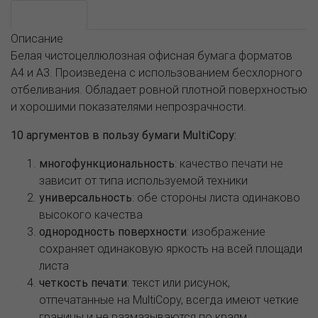
Описание
Описание
Белая чистоцеллюлозная офисная бумага форматов
А4 и А3. Произведена с использованием бесхлорного
отбеливания. Обладает ровной плотной поверхностью
и хорошими показателями непрозрачности.
10 аргументов в пользу бумаги MultiCopy:
многофункциональность
: качество печати не
зависит от типа используемой техники
универсальность
: обе стороны листа одинаково
высокого качества
однородность поверхности
: изображение
сохраняет одинаковую яркость на всей площади
листа
четкость печати
: текст или рисунок,
отпечатанные на MultiCopy, всегда имеют четкие
границы и не размазываются по краям