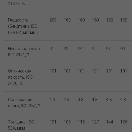
11475, %
Гладкость
200
160
160
160
160
160
(Бендтсен), ISO
8791-2, мл/мин
Непрозрачность,
91
92
94
95
97
99
ISO 2471, %
Оптическая
101
101
101
101
101
101
яркость, ISO
2470, %
Содержание
4.3
4.3
4.3
4.3
4.8
4.8
влаги, ISO 287, %
Толщина, ISO
101
105
116
127
144
196
534, мкм