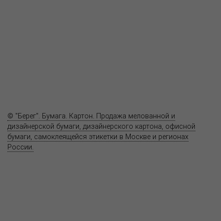
Продукция
Как купить
Где купить
Полезное
Вопрос-ответ
Контакты
© "Берег". Бумага. Картон. Продажа мелованной и
дизайнерской бумаги, дизайнерского картона, офисной
бумаги, самоклеящейся этикетки в Москве и регионах
России.
Карта сайта
Информация на сайте
www.bereg.net
не является публичной
офертой.
Адрес ближайшего представительства:
115201, РОССИЯ, МОСКВА
ул. Котляковская, д. 3, стр. 10, въезд и вход со стороны 2-го