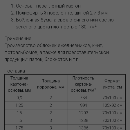
Основа - переплетный картон
Полиэфирный поролон толщиной 2 и 3 мм
Войлочная бумага светло-синего или светло-
2
зеленого цвета плотностью 180 г/м
Применение
Производство обложек ежедневников, книг,
фотоальбомов, а также для представительской
продукции: папок, блокнотов и т.п.
Поставка
Толщина
Плотность
Толщина
Формат
картона-
картона-
поролона, мм
листа, см
2
основы, мм
основы, г/м
0,9
2
784
70х100 см
1.25
2
994
105х92 см
1.5
2
1203
70х100 см
1.5
3
1238
70х100 см
1.75
3
1386
70х100 см