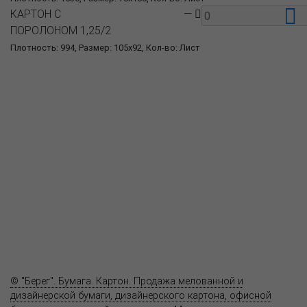
КАРТОН С
—
ПОРОЛОНОМ 1,25/2
Плотность: 994, Размер: 105x92, Кол-во: Лист
О компании
Пресс-центр
Продукция
Как купить
Где купить
Полезное
Вопрос-ответ
Контакты
© "Берег". Бумага. Картон. Продажа мелованной и
дизайнерской бумаги, дизайнерского картона, офисной