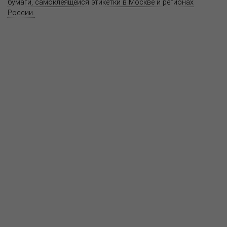
бумаги, самоклеящейся этикетки в Москве и регионах
России.
Карта сайта
Информация на сайте
www.bereg.net
не является публичной
офертой.
Адрес ближайшего представительства:
115201, РОССИЯ, МОСКВА
ул. Котляковская, д. 3, стр. 10, въезд и вход со стороны 2-го
Варшавского проезда
т.(495) 232-26-10, allmsk@msk.bereg.net
Центральный офис
Региональные представители
Политика
обработки, хранения персональных данных